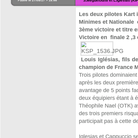
S.Meguetounif et L.Iglésias (K
Publié le 27/08/17 >
18:46
Les deux pilotes Kart
Minimes et Nationale e
3ème victoire et titre
Victoire en finale 2 ,3
Louis Iglésias, fils d
champion de France Mi
Trois pilotes dominaient
après les deux première
avantage de 5 points fa
deux équipiers étant à é
Théophile Nael (OTK) ava
des trois premiers risqu
participait pas à cette 
Iglesias et Cappuccio s