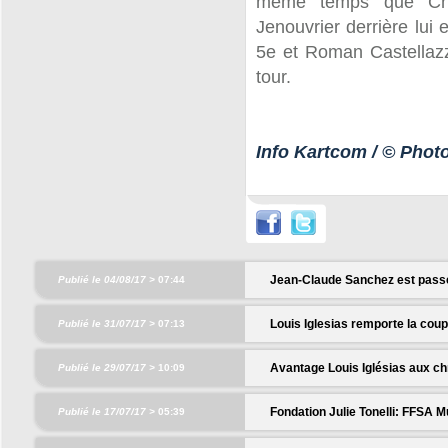
même temps que Cham
Jenouvrier derrière lui e
5e et Roman Castellazzi
tour.
Info Kartcom / © Pho
Jean-Claude Sanchez est passé 
Publié le 04/08/17 >
07:44
Louis Iglesias remporte la cou
Publié le 31/07/17 >
07:13
Avantage Louis Iglésias aux c
Publié le 29/07/17 >
10:09
Fondation Julie Tonelli: FFSA M
Publié le 17/07/17 >
05:39