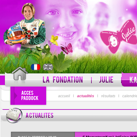
PSEUDO
accueil
l
actualités
l
résultats
MOT DE PASSE
l
calendri
Pseudo oublié ?