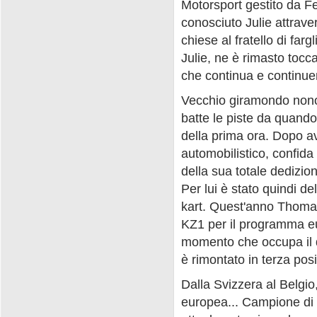
Motorsport gestito da F
conosciuto Julie attraver
chiese al fratello di fa
Julie, ne è rimasto tocc
che continua e continuer
Vecchio giramondo nonos
batte le piste da quando 
della prima ora. Dopo ave
automobilistico, confida
della sua totale dedizio
Per lui è stato quindi de
kart. Quest'anno Thomas
KZ1 per il programma eu
momento che occupa il q
è rimontato in terza pos
Dalla Svizzera al Belgio,
europea... Campione di 