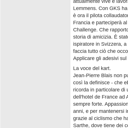
attualmente vive e lavor
Lemmens. Con GKS ha ri
è ora il pilota collaudat
Francia e parteciperà a
Challenge. Che rapporto 
storia di amicizia. È st
ispiratore in Svizzera, a
faccia tutto ciò che occo
Applicare gli adesivi sul
La voce del kart.
Jean-Pierre Blais non p
così la definisce - che e
ricorda in particolare d
dell'hotel de France ad 
sempre forte. Appassiona
anni, e per mantenersi i
grazie al ciclismo che h
Sarthe, dove tiene dei c