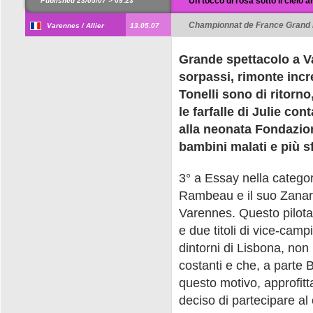
Un tocco di rosa sotto il cielo a
Published 23/05/07 >
09:23
Championnat de France Grand P
Varennes / Allier
13.05.07
Grande spettacolo a V
sorpassi, rimonte incre
Tonelli sono di ritorno
le farfalle di Julie co
alla neonata Fondazione
bambini malati e più sf
3° a Essay nella categor
Rambeau e il suo Zanardi
Varennes. Questo pilota 
e due titoli di vice-camp
dintorni di Lisbona, non
costanti e che, a parte B
questo motivo, approfitt
deciso di partecipare al