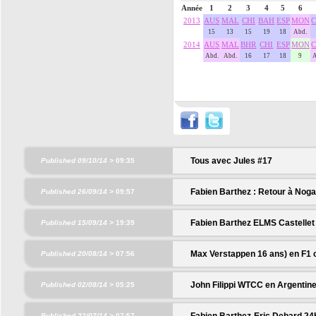
Année
1
2
3
4
5
6
2013
AUS
MAL
CHI
BAH
ESP
MON
15
13
15
19
18
Abd.
2014
AUS
MAL
BHR
CHI
ESP
MON
Abd.
Abd.
16
17
18
9
Tous avec Jules #17
Published 09/10/14 >
09:35
Fabien Barthez : Retour à Nog
Published 26/09/14 >
09:57
Fabien Barthez ELMS Castellet 1
Published 15/09/14 >
19:39
Max Verstappen 16 ans) en F1 
Published 20/08/14 >
07:56
John Filippi WTCC en Argentine 
Published 02/08/14 >
05:25
Fabien Barthez-Eric Debard 24
Published 22/07/14 >
07:57