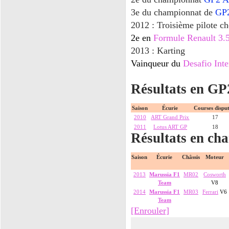
3
e
du championnat de
GP2
2012 : Troisième pilote ch
2
e
en
Formule Renault 3.5
2013 : Karting
Vainqueur du
Desafio Inte
Résultats en GP
Saison
Écurie
Courses dispu
2010
ART Grand Prix
17
2011
Lotus ART GP
18
Résultats en ch
Saison
Écurie
Châssis
Moteur
2013
Marussia F1
MR02
Cosworth
Team
V8
2014
Marussia F1
MR03
Ferrari
V6
Team
[Enrouler]