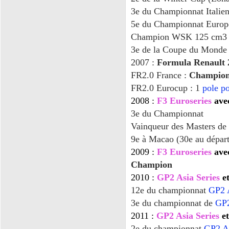
3
e
du Championnat Italie
5
e
du Championnat Europ
Champion WSK 125 cm
3
3
e
de la Coupe du Monde
2007 :
Formula Renault 2
FR2.0 France :
Champio
FR2.0 Eurocup : 1
pole po
2008 :
F3 Euroseries
avec
3
e
du Championnat
Vainqueur des Masters de
9
e
à Macao (30
e
au départ
2009 :
F3 Euroseries
avec
Champion
2010 :
GP2 Asia Series
e
12
e
du championnat
GP2 A
3
e
du championnat de
GP2
2011 :
GP2 Asia Series
e
2
e
du championnat
GP2 As