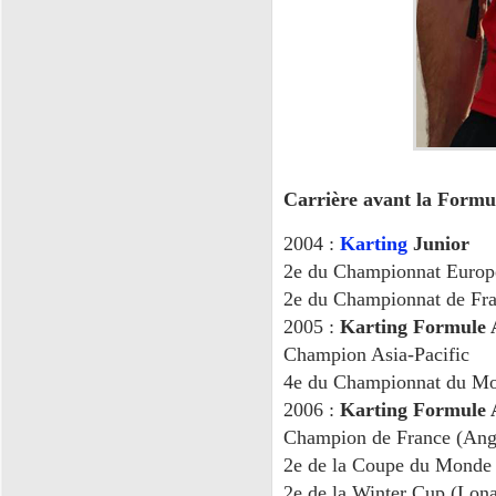
Carrière avant la Formu
2004 :
Karting
Junior
2
e
du Championnat Europ
2
e
du Championnat de Fr
2005 :
Karting Formule 
Champion Asia-Pacific
4
e
du Championnat du M
2006 :
Karting Formule 
Champion de France (Ange
2
e
de la Coupe du Monde 
2
e
de la Winter Cup (Lonat