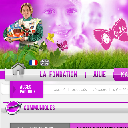
PSEUDO
accueil
l
actualités
l
résultats
MOT DE PASSE
l
calendrie
Pseudo oublié ?