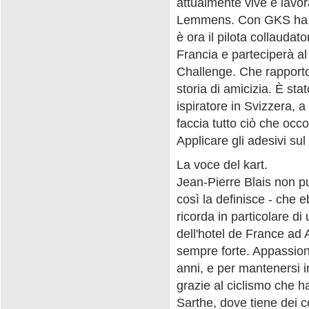
attualmente vive e lavor
Lemmens. Con GKS ha ri
è ora il pilota collaudat
Francia e parteciperà a
Challenge. Che rapporto 
storia di amicizia. È st
ispiratore in Svizzera, a
faccia tutto ciò che occo
Applicare gli adesivi sul
La voce del kart.
Jean-Pierre Blais non p
così la definisce - che e
ricorda in particolare d
dell'hotel de France ad 
sempre forte. Appassiona
anni, e per mantenersi i
grazie al ciclismo che h
Sarthe, dove tiene dei c