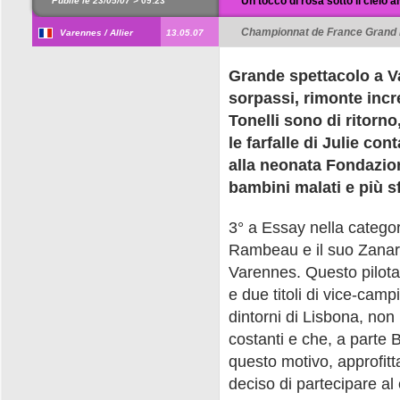
Un tocco di rosa sotto il cielo a
Publié le 23/05/07 >
09:23
Championnat de France Grand P
Varennes / Allier
13.05.07
Grande spettacolo a V
sorpassi, rimonte incre
Tonelli sono di ritorno
le farfalle di Julie co
alla neonata Fondazione
bambini malati e più sf
3° a Essay nella categor
Rambeau e il suo Zanardi
Varennes. Questo pilota 
e due titoli di vice-camp
dintorni di Lisbona, non
costanti e che, a parte B
questo motivo, approfitt
deciso di partecipare al