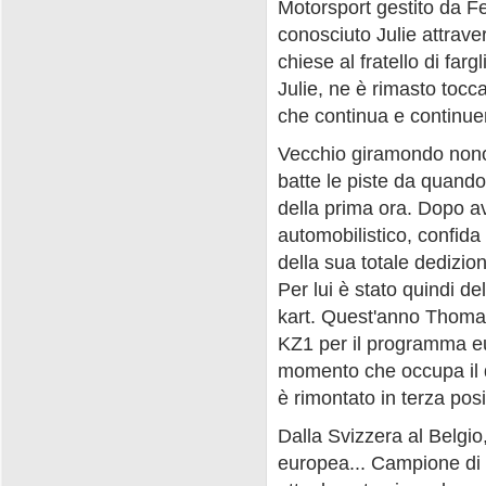
Motorsport gestito da F
conosciuto Julie attraver
chiese al fratello di fa
Julie, ne è rimasto tocc
che continua e continuer
Vecchio giramondo nonos
batte le piste da quando 
della prima ora. Dopo ave
automobilistico, confida
della sua totale dedizio
Per lui è stato quindi de
kart. Quest'anno Thomas
KZ1 per il programma eu
momento che occupa il q
è rimontato in terza pos
Dalla Svizzera al Belgio,
europea... Campione di 