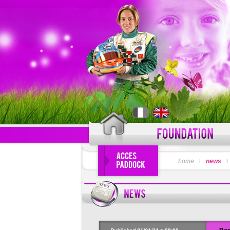
LOGIN
home
l
news
Forgot your use