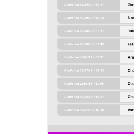
Jér
Published 05/10/20 >
07:47
6 o
Published 06/10/19 >
06:23
Jul
Published 27/09/19 >
12:17
Fra
Published 26/09/19 >
11:38
Arn
Published 11/09/19 >
07:51
Cht
Published 29/07/19 >
07:33
Cou
Published 11/06/19 >
10:08
Cht
Published 09/04/19 >
09:37
Vor
Published 31/07/18 >
07:18
La sai
par Do
vous d
Juho V