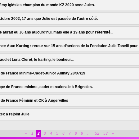
émy Iglésias champion du monde KZ 2020 avec Jules.
ctobre 2002, 17 ans que Julie est passée de l’autre côté.
ie aurait eu 36 ans aujourd'hui, mais elle a 19 ans pour l'éternité...
nce Auto Karting : retour sur 15 ans d’actions de la Fondation Julie Tonelli pour
aud et Luna Cleret, le karting, le bonheur...
 de France Minime-Cadet-Junior Aulnay 28/07/19
pe de France minime, cadet et nationale à Brignoles.
 de France Féminin et OK à Angervilles
tex a rejoint Julie
son FFSA Karting 2019 vient de débuter sur la piste d‘Angerville avec le Champion
riane Pin. C'était aussi l'occasion de retrouver les catégories internationales FIA 
u Championnat de France OK et de la Coupe de France OK-Junior, remportés resp
altanen et l'Emirati Jamie Day.
Jérémy Iglésias champion du monde KZ 2020.
«
1
2
3
4
5
6
7
8
9
…
52
53
»