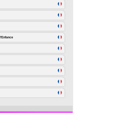
 l’Enfance
nat de France Féminin remporté
Karting lors du premier rendez-
ectivement par le Finlandais