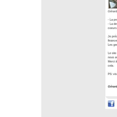
Gérard 
- La pr
- La de
coeurs 
Je préc
finance
Les gen
Le site
nous a
Merci à
cela.
PS: vis
Gérard