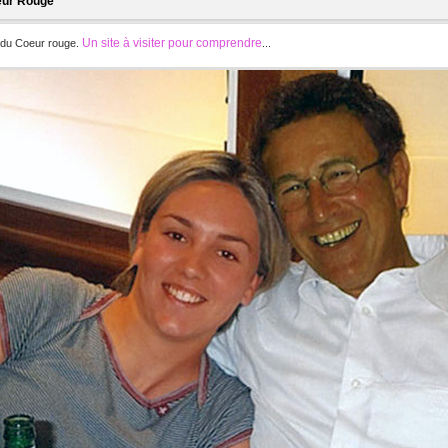
ur Rouge
Un site à visiter pour comprendre
e du Coeur rouge.
...