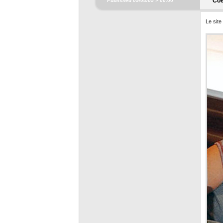
Coe
Published 09/04/05 >
00:00
Le sit