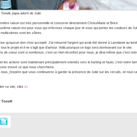
Tonelli, papa adoré de Julie
emière raison est très personnelle et concerne directement ChrissMarie et Brice.
uxième raison est pour vous qui m'écrivez chaque jour et vous qui portez les couleurs de Julie
multicolores sont les vôtres.
ise qu'aucun don n'est accepté. J'ai retourné l'argent qui avait été donné à Lavelanet au len
 tout le projet et il ne s'agit que d'amour. Voilà pourquoi ce logo sera dorénavant sur le site.
s de coeur sont si nombreux, c'est un réel réconfort pour nous, je dirai même que c'est notre
 et les actions sont maintenant principalement orientés vers le karting et l'auto, c'est notre fam
vons trouvé ce que nous cherchions.
 tous, j'espère que vous continuerez à garder la présence de Julie sur les circuits, en tout ca
iter ce site, cliez
ici
 Tonelli