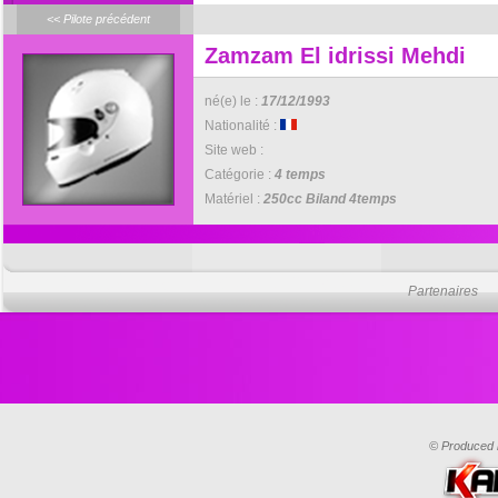
<< Pilote précédent
Zamzam El idrissi Mehdi
né(e) le :
17/12/1993
Nationalité :
Site web :
Catégorie :
4 temps
Matériel :
250cc Biland 4temps
Partenaires
© Produced