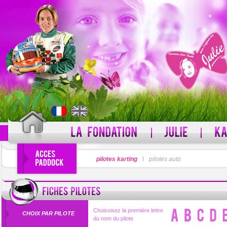
PSEUDO
pilotes karting
l
pilotes auto
MOT DE PASSE
Pseudo oublié ?
Choissisez la première lettre
CHOIX PAR PILOTE
du nom du pilote