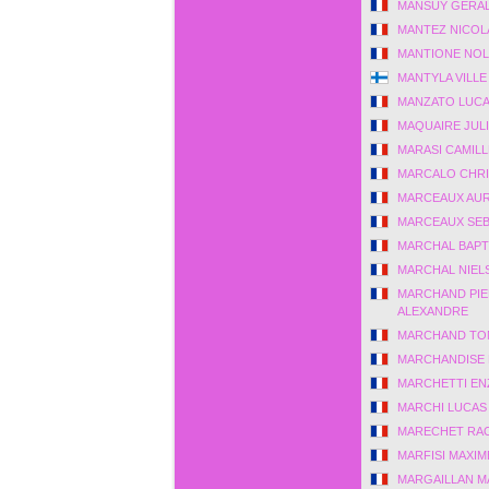
MANSUY GERA
MANTEZ NICOL
MANTIONE NO
MANTYLA VILLE
MANZATO LUC
MAQUAIRE JUL
MARASI CAMILL
MARCALO CHR
MARCEAUX AUR
MARCEAUX SEB
MARCHAL BAPT
MARCHAL NIEL
MARCHAND PIE
ALEXANDRE
MARCHAND TO
MARCHANDISE
MARCHETTI EN
MARCHI LUCAS
MARECHET RA
MARFISI MAXIM
MARGAILLAN M