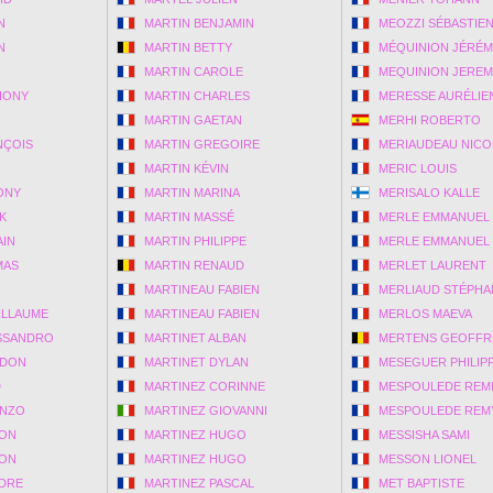
N
MARTIN BENJAMIN
MEOZZI SÉBASTIE
N
MARTIN BETTY
MÉQUINION JÉRÉ
MARTIN CAROLE
MEQUINION JERE
HONY
MARTIN CHARLES
MERESSE AURÉLIE
MARTIN GAETAN
MERHI ROBERTO
NÇOIS
MARTIN GREGOIRE
MERIAUDEAU NICO
MARTIN KÉVIN
MERIC LOUIS
ONY
MARTIN MARINA
MERISALO KALLE
K
MARTIN MASSÉ
MERLE EMMANUEL
IN
MARTIN PHILIPPE
MERLE EMMANUEL
MAS
MARTIN RENAUD
MERLET LAURENT
MARTINEAU FABIEN
MERLIAUD STÉPHA
ILLAUME
MARTINEAU FABIEN
MERLOS MAEVA
SSANDRO
MARTINET ALBAN
MERTENS GEOFFR
NDON
MARTINET DYLAN
MESEGUER PHILIP
D
MARTINEZ CORINNE
MESPOULEDE REM
ENZO
MARTINEZ GIOVANNI
MESPOULEDE REM
ION
MARTINEZ HUGO
MESSISHA SAMI
ION
MARTINEZ HUGO
MESSON LIONEL
DRE
MARTINEZ PASCAL
MET BAPTISTE