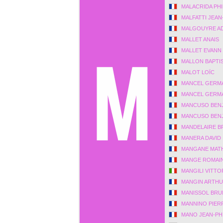
MALACRIDA PHI
MALFATTI JEAN
MALGOUYRE A
MALLET ANAIS
MALLET EVANN
MALLON BAPTI
MALOT LOÏC
MANCEL GERM
MANCEL GERM
MANCUSO BEN
MANCUSO BEN
MANDELAIRE 
MANERA DAVID
MANGANE MAT
MANGE ROMAI
MANGILI VITTO
MANGIN ARTH
MANISSOL BR
MANNINO PIER
MANO JEAN-PHI