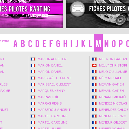
 lettre
ENT
MARION AURELIEN
MELINON GAETAN
IAN
MARION DANIEL
MELLY CHRISTOPH
IAN
MARION DANIEL
MÉLO GUILLAUME
MARISSAËL CLÉMENT
MÉLY MICHAEL
RLES
MARISSAEL CLEMENT
MEMAIN GATIEN
MAXIME
MARQUES KENNY
MEMAIN GATIEN
MARRAS LOÏC
MENARD MICKAËL
MARRAS REGIS
MENDEZ NICOLAS
ONNET
MARSEROU VINCENT
MENENDEZ CHLOÉ
MARTEL CAROLINE
MENENDEZ ENZO
IT
MARTEL CAROLINE
MENEUR GILBERT
ID
MARTEL JULIEN
MENIER YOHANN