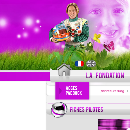
PSEUDO
pilotes karting
Pseudo oublié