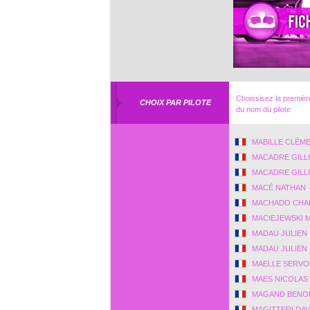
Choissisez la première
CHOIX PAR PILOTE
du nom du pilote
MABILLE CLÉM
MACADRE GILL
MACADRE GILL
MACÉ NATHAN
MACHADO CHA
MACIEJEWSKI 
MADAU JULIEN
MADAU JULIEN
MAELLE SERV
MAES NICOLAS
MAGAND BENO
MAGITTERI DAV