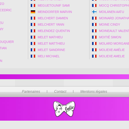
NZO
MEGUETOUNIF SAMI
MOCQ CHRISTOPH
CEDRIC
MEINDORFER MARVIN
MOILANEN AATU
MELCHERT DAMIEN
MOINARD JONATH
EU
MELCHERT YANN
MOINE CINDY
MY
MELENDEZ QUENTIN
MOINEAULT VALEN
MELET MATHIEU
MOITIÉ SIMON
ROUQUIER
MELET MATTHIEU
MOLARD MORGAN
TIAN
MELET SANDRINE
MOLIEXE AMÉLIE
MELI MICHAEL
MOLIEXE AMELIE
EN
Partenaires
l
Contact
l
Mentions légales