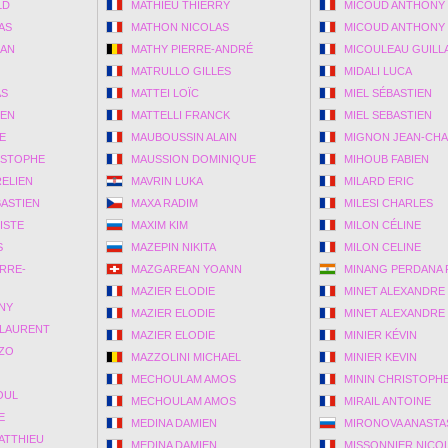
LD
MATHIEU THIERRY
MICOUD ANTHONY
AS
MATHON NICOLAS
MICOUD ANTHONY
LAN
MATHY PIERRE-ANDRÉ
MICOULEAU GUILL
MATRULLO GILLES
MIDALI LUCA
AS
MATTEI LOÏC
MIEL SÉBASTIEN
IEN
MATTELLI FRANCK
MIEL SEBASTIEN
E
MAUBOUSSIN ALAIN
MIGNON JEAN-CH
ISTOPHE
MAUSSION DOMINIQUE
MIHOUB FABIEN
ELIEN
MAVRIN LUKA
MILARD ERIC
ASTIEN
MAXA RADIM
MILESI CHARLES
ISTE
MAXIM KIM
MILON CÉLINE
S
MAZEPIN NIKITA
MILON CELINE
RRE-
MAZGAREAN YOANN
MINANG PERDANA 
MAZIER ELODIE
MINET ALEXANDRE
NY
MAZIER ELODIE
MINET ALEXANDRE
 LAURENT
MAZIER ELODIE
MINIER KÉVIN
ZO
MAZZOLINI MICHAEL
MINIER KEVIN
MECHOULAM AMOS
MININ CHRISTOPH
OUL
MECHOULAM AMOS
MIRAIL ANTOINE
E
MEDINA DAMIEN
MIRONOVA ANASTA
ATTHIEU
MEDINA DAMIEN
MISSONNIER NICO