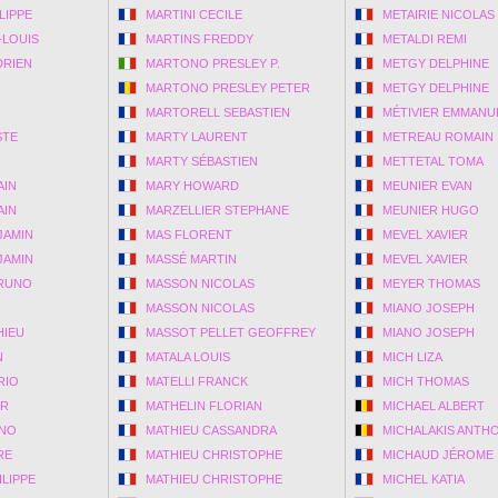
LIPPE
MARTINI CECILE
METAIRIE NICOLAS
-LOUIS
MARTINS FREDDY
METALDI REMI
DRIEN
MARTONO PRESLEY P.
METGY DELPHINE
MARTONO PRESLEY PETER
METGY DELPHINE
MARTORELL SEBASTIEN
MÉTIVIER EMMANU
STE
MARTY LAURENT
METREAU ROMAIN
MARTY SÉBASTIEN
METTETAL TOMA
AIN
MARY HOWARD
MEUNIER EVAN
AIN
MARZELLIER STEPHANE
MEUNIER HUGO
JAMIN
MAS FLORENT
MEVEL XAVIER
JAMIN
MASSÉ MARTIN
MEVEL XAVIER
BRUNO
MASSON NICOLAS
MEYER THOMAS
MASSON NICOLAS
MIANO JOSEPH
HIEU
MASSOT PELLET GEOFFREY
MIANO JOSEPH
N
MATALA LOUIS
MICH LIZA
RIO
MATELLI FRANCK
MICH THOMAS
UR
MATHELIN FLORIAN
MICHAEL ALBERT
UNO
MATHIEU CASSANDRA
MICHALAKIS ANTH
RE
MATHIEU CHRISTOPHE
MICHAUD JÉROME
LIPPE
MATHIEU CHRISTOPHE
MICHEL KATIA