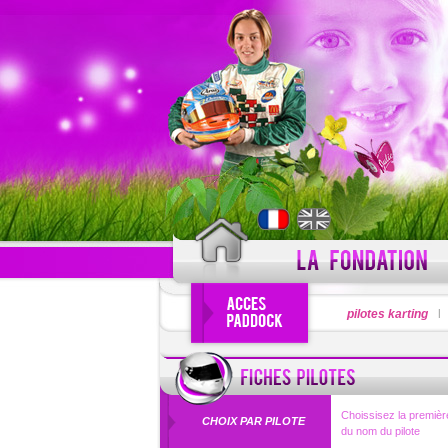
PSEUDO
pilotes karting
Pseudo oublié
Choissisez la première
CHOIX PAR PILOTE
du nom du pilote