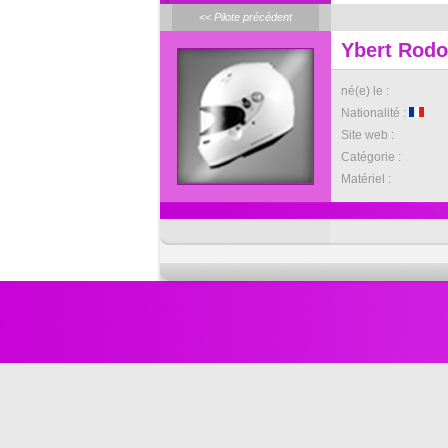
<< Pilote précédent
Ybert Rodo
né(e) le :
Nationalité :
Site web :
Catégorie :
Matériel :