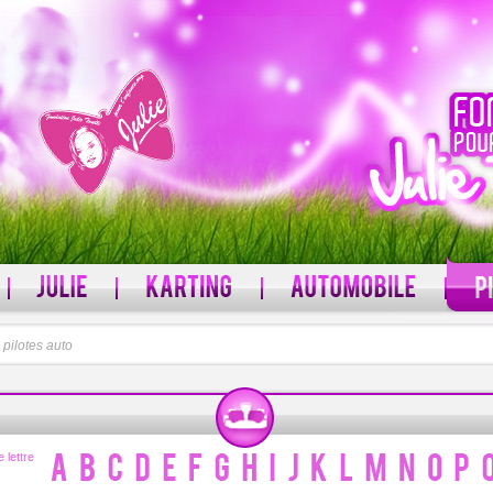
l
pilotes auto
MOT DE PASSE
 ?
Mot de passe oublié ?
 lettre