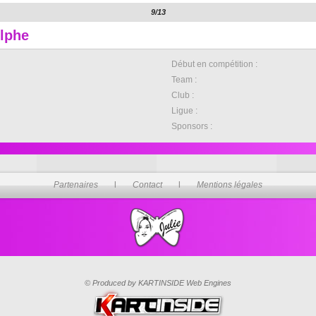
9/13
lphe
Début en compétition :
Team :
Club :
Ligue :
Sponsors :
Partenaires
l
Contact
l
Mentions légales
© Produced by KARTINSIDE Web Engines