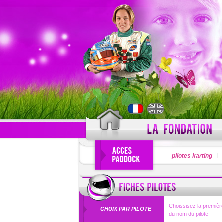
PSEUDO
pilotes karting
Pseudo oublié
Choissisez la première
CHOIX PAR PILOTE
du nom du pilote