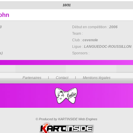
10/31
ohn
0
Début en compétition :
2006
Team :
Club :
cevenole
Ligue :
LANGUEDOC-ROUSSILLON
s)
Sponsors :
Partenaires
l
Contact
l
Mentions légales
© Produced by KARTINSIDE Web Engines