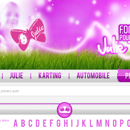
l
pilotes auto
MOT DE PASSE
 ?
Mot de passe oublié ?
 lettre