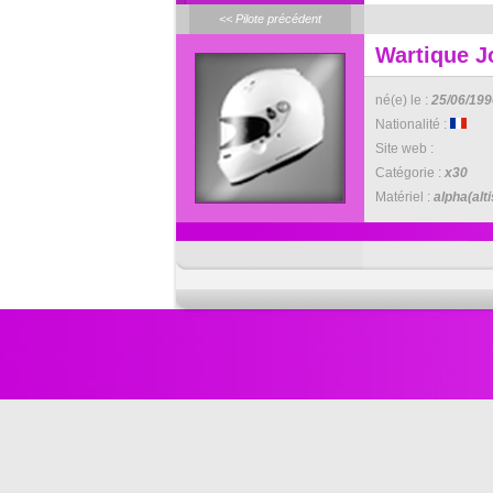
<< Pilote précédent
Wartique J
né(e) le :
25/06/199
Nationalité :
Site web :
Catégorie :
x30
Matériel :
alpha(alti