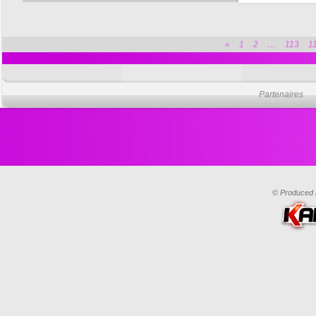
«
1
2
…
113
1
Partenaires
© Produced