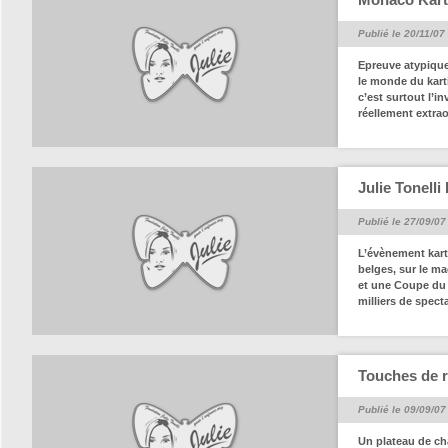
Publié le 20/11/07
Epreuve atypique 
le monde du karti
c’est surtout l’i
réellement extrao
Julie Tonelli
Publié le 27/09/07
L’évènement kart
belges, sur le m
et une Coupe du M
milliers de spect
Touches de r
Publié le 09/09/07
Un plateau de ch