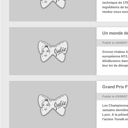
technique de 1700
ingrédients de b
rendez-vous euro
Un monde de
Publié le 29/08/07
Grosse chaleur à
européenne KF2. 
désillusions dan
leur lot de décep
Grand Prix 
Publié le 03/08/07
Les Championnats
semaine dernière
Lyon. A la périod
l’action Tonelli 