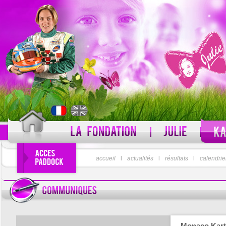
PSEUDO
accueil
l
actualités
l
résultats
MOT DE PASSE
l
calendrie
Pseudo oublié ?
Monaco Kart