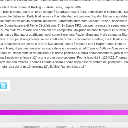
onelli al Gran premio di Karting FFSA di Essay, 8 aprile 2007
40 piloti presenti, più di un terzo sfoggerà la farfalla rosa di Julie, sotto il sole di Normandia. 
amo che Sébastien Bailly finalmente ce l'ha fatta. Anche il giovane Brandon Maïsano avrebbe po
se stato intralciato da problemi meccanici. Altrettanto sfortunato Vincent Fraïsse, declassato i
ale. Buona la prova di Pierre Cécil Irissou, 8°. In Espoir KF2, Lacaze ha messo a segno una vit
ti, ma molti tra i favoriti non sono ancora competitivi. Malgrado un buon tempo di 48?2 nell
 non ce l'ha fatta a qualificarsi, così come il lorenese Flavien Bouzana. Nella categoria El
percorrere più di un giro dopo avere effettuato prove a cronometro stentate, ma in finale è rius
La prestazione del giorno è di Arno Santamato, che si è imposto con il miglior tempo in corsa. 
e in finale, dopo una corsa infuocata, e deve accontentarsi del 6° posto. Anthony Abasse si
o solo 9°. Nonostante si sia qualificato in ultima posizione e abbia abbandonando la gara in pr
a 9 posizioni e finisce 12° in una prova poco uniforme. Poche le novità in 125 KZ2. Thomas
orte non l'ha favorito. Thomas Letailleur sfiora il podio dopo essersi battuto nei primi posti. 
nella rosa dei primi 10, termina 12°. Ed Eric Ramon finisce 16°.
Partenaires
l
Contact
l
Mentions légales