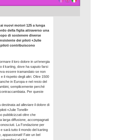
 ai nuovi motori 125 a lunga
ordo della figlia attraverso una
scopo di sostenere diverse
sistente dei piloti «Julie
i piloti contribuiscono
formare il loro dolore in un'energia
to il karting, dove ha saputo farsi
poteva essere tramandato se non
il rispetto degli altri. Oltre 1500
ma anche in Europa e nel resto del
i bambini, semplicemente perché
a contraccambiata. Per queste
destinata ad alleviare il dolore di
iloti «Julie Tonelli»
o pubblicizzati oltre che
 a larga diffusione, accompagnati
riconosciuti. La Fondazione per
e sarà tutto il mondo del karting
e, appassionati! Fate un bel
scrivendovi al sito!