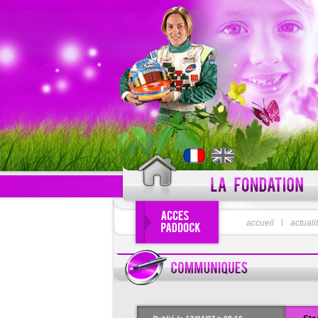
PSEUDO
accueil
l
actuali
Pseudo oublié