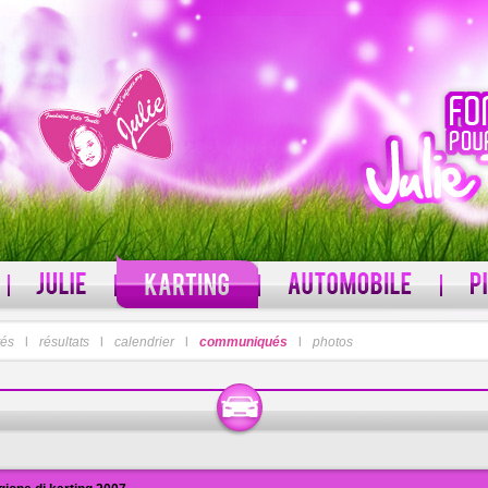
tés
l
résultats
MOT DE PASSE
l
calendrier
l
communiqués
l
photos
 ?
Mot de passe oublié ?