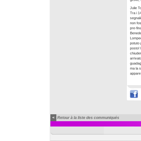
Julie T
Tra i 1
segnali
non fos
pre-fin
Benedet
Lompech
potuto 
posto! 
chiuder
arrivat
guadagn
ma la s
appare 
<
Retour à la liste des communiqués