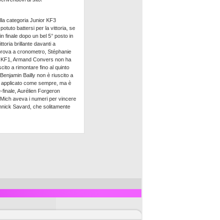
Nella categoria Junior KF3
tuto battersi per la vittoria, se
n finale dopo un bel 5° posto in
toria brillante davanti a
a prova a cronometro, Stéphanie
ite KF1, Armand Convers non ha
cito a rimontare fino al quinto
Benjamin Bailly non è riuscito a
 è applicato come sempre, ma è
e-finale, Aurélien Forgeron
 Mich aveva i numeri per vincere
Yannick Savard, che solitamente