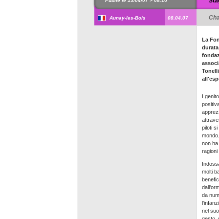
Sta
Publié le 13/04/07 >
08:10
Cha
Aunay-les-Bois
08.04.07
La Fon
durata.
fondaz
associ
Tonelli
all'es
I genit
positiv
apprezz
attrave
piloti 
mondo. 
non ha 
ragioni
Indossa
molti b
benefic
dall'or
da nume
l'infan
nel suo
gesto, 