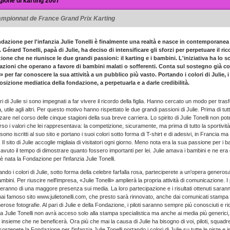
gione di karting 2007
mpionnat de France Grand Prix Karting
dazione per l'infanzia Julie Tonelli è finalmente una realtà e nasce in contemporanea
 Gérard Tonelli, papà di Julie, ha deciso di intensificare gli sforzi per perpetuare il ric
ione che ne riunisce le due grandi passioni: il karting e i bambini. L'iniziativa ha lo 
azioni che operano a favore di bambini malati o sofferenti. Conta sul sostegno già con
» per far conoscere la sua attività a un pubblico più vasto. Portando i colori di Julie, 
posizione mediatica della fondazione, a perpetuarla e a darle credibilità.
ori di Julie si sono impegnati a far vivere il ricordo della figlia. Hanno cercato un modo per tras
a, utile agli altri. Per questo motivo hanno rispettato le due grandi passioni di Julie. Prima di tut
are nel corso delle cinque stagioni della sua breve carriera. Lo spirito di Julie Tonelli non 
rso i valori che lei rappresentava: la competizione, sicuramente, ma prima di tutto la sportività e 
si sono iscritti al suo sito e portano i suoi colori sotto forma di T-shirt e di adesivi, in Francia 
Il sito di Julie accoglie migliaia di visitatori ogni giorno. Meno nota era la sua passione per 
avuto il tempo di dimostrare quanto fossero importanti per lei. Julie amava i bambini e ne er
 è nata la Fondazione per l'infanzia Julie Tonelli.
ndo i colori di Julie, sotto forma della celebre farfalla rosa, parteciperete a un'opera generosa 
ambini. Per riuscire nell'impresa, «Julie Tonelli» amplierà la propria attività di comunicazione. I p
eranno di una maggore presenza sui media. La loro partecipazione e i risultati ottenuti sarann
mai famoso sito www.julietonelli.com, che presto sarà rinnovato, anche dai comunicati stampa
rose fotografie. Al pari di Julie e della Fondazione, i piloti saranno sempre più conosciuti e 
zia Julie Tonelli non avrà acceso solo alla stampa specialistica ma anche ai media più generici, 
 insieme che ne beneficerà. Ora più che mai la causa di Julie ha bisogno di voi, piloti, squadr
sostenete la Fondazione per l'infanzia Julie Tonelli portando i colori di Julie su tutte le piste e i