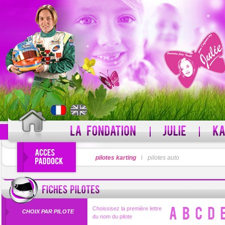
PSEUDO
pilotes karting
l
pilotes auto
MOT DE PASSE
Pseudo oublié ?
Choissisez la première lettre
CHOIX PAR PILOTE
du nom du pilote