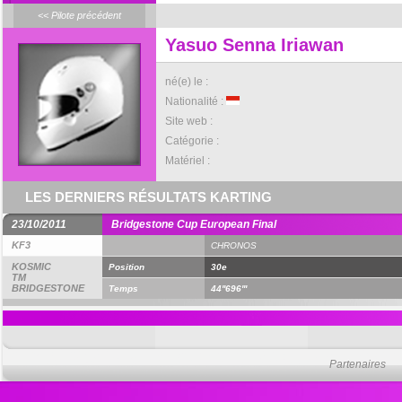
<< Pilote précédent
Yasuo Senna Iriawan
né(e) le :
Nationalité :
Site web :
Catégorie :
Matériel :
LES DERNIERS RÉSULTATS KARTING
23/10/2011
Bridgestone Cup European Final
KF3
CHRONOS
KOSMIC
Position
30e
TM
BRIDGESTONE
Temps
44''696'''
Partenaires