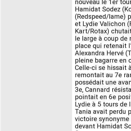
nouveau le 1er tou
Hamidat Sodez (Ko
(Redspeed/Iame) pa
et Lydie Valichon 
Kart/Rotax) chutait
le large à coup de m
place qui retenait 
Alexandra Hervé (T
pleine bagarre en
Celle-ci se hissait
remontait au 7e ran
possédait une avan
3e, Cannard résista
pointait en 6e pos
Lydie à 5 tours de 
Tania avait perdu p
victoire synonyme
devant Hamidat Sod