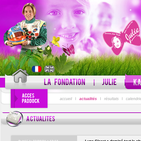
PSEUDO
accueil
l
actualités
l
résultats
MOT DE PASSE
l
calendri
Pseudo oublié ?