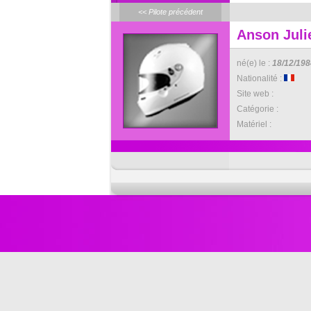
<< Pilote précédent
Anson Juli
né(e) le :
18/12/198
Nationalité :
Site web :
Catégorie :
Matériel :