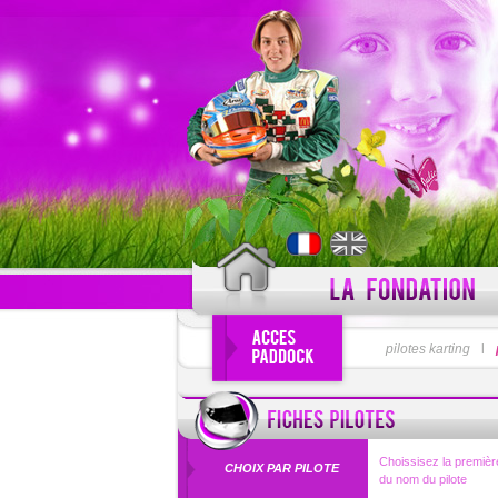
PSEUDO
pilotes karting
l
Pseudo oublié
Choissisez la première
CHOIX PAR PILOTE
du nom du pilote