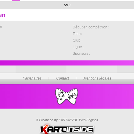
5/13
en
4
Début en compétition :
Team :
Club :
Ligue :
Sponsors :
Partenaires
l
Contact
l
Mentions légales
© Produced by KARTINSIDE Web Engines