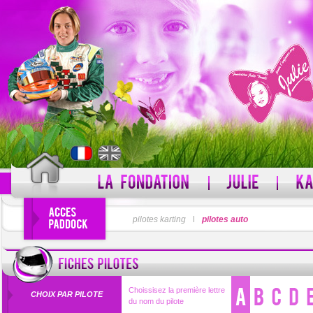
PSEUDO
pilotes karting
l
pilotes auto
MOT DE PASSE
Pseudo oublié ?
Choissisez la première lettre
CHOIX PAR PILOTE
du nom du pilote